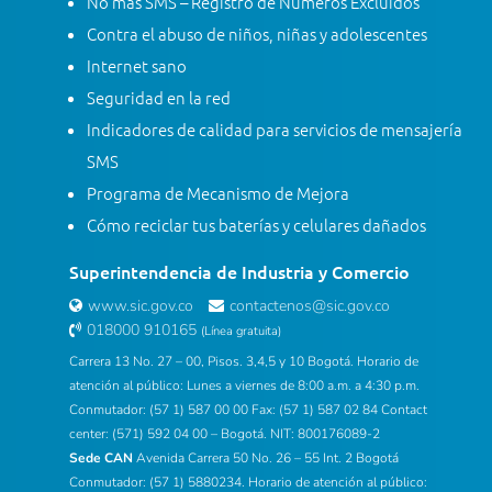
No más SMS – Registro de Números Excluidos
Contra el abuso de niños, niñas y adolescentes
Internet sano
Seguridad en la red
Indicadores de calidad para servicios de mensajería
SMS
Programa de Mecanismo de Mejora
Cómo reciclar tus baterías y celulares dañados
Superintendencia de Industria y Comercio
www.sic.gov.co
contactenos@sic.gov.co
018000 910165
(Línea gratuita)
Carrera 13 No. 27 – 00, Pisos. 3,4,5 y 10 Bogotá. Horario de
atención al público: Lunes a viernes de 8:00 a.m. a 4:30 p.m.
Conmutador: (57 1) 587 00 00 Fax: (57 1) 587 02 84 Contact
center: (571) 592 04 00 – Bogotá. NIT: 800176089-2
Sede CAN
Avenida Carrera 50 No. 26 – 55 Int. 2 Bogotá
Conmutador: (57 1) 5880234. Horario de atención al público: