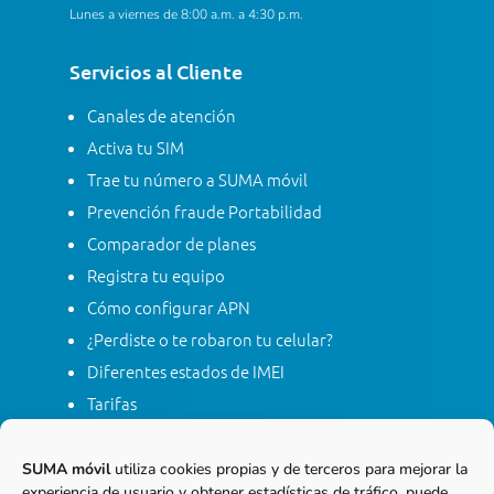
Lunes a viernes de 8:00 a.m. a 4:30 p.m.
Servicios al Cliente
Canales de atención
Activa tu SIM
Trae tu número a SUMA móvil
Prevención fraude Portabilidad
Comparador de planes
Registra tu equipo
Cómo configurar APN
¿Perdiste o te robaron tu celular?
Diferentes estados de IMEI
Tarifas
Contacta con SUMA móvil
Apagón red móvil 2G
SUMA móvil
utiliza cookies propias y de terceros para mejorar la
experiencia de usuario y obtener estadísticas de tráfico, puede