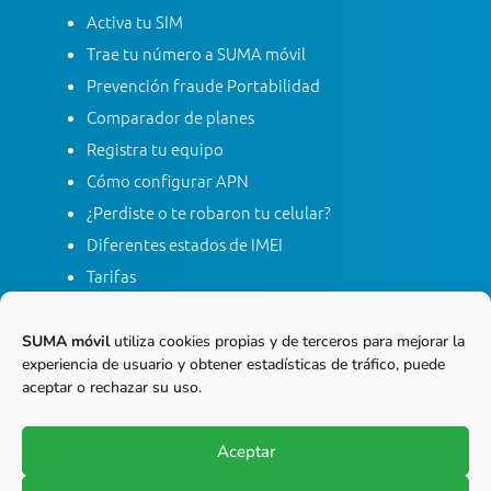
Activa tu SIM
Trae tu número a SUMA móvil
Prevención fraude Portabilidad
Comparador de planes
Registra tu equipo
Cómo configurar APN
¿Perdiste o te robaron tu celular?
Diferentes estados de IMEI
Tarifas
Contacta con SUMA móvil
Apagón red móvil 2G
SUMA móvil
utiliza cookies propias y de terceros para mejorar la
experiencia de usuario y obtener estadísticas de tráfico, puede
aceptar o rechazar su uso.
Línea gratis nacional
01 8000 415 268
Aceptar
Marca desde tu línea Fija