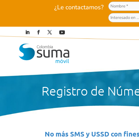
¿Le contactamos?
Registro de Núme
No más SMS y USSD con fines 