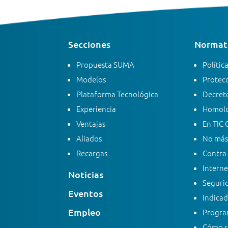
Secciones
Normati
Propuesta SUMA
Polític
Modelos
Protecc
Plataforma Tecnológica
Decreto
Experiencia
Homolo
Ventajas
En TIC 
Aliados
No más
Recargas
Contra 
Interne
Noticias
Segurid
Eventos
Indicad
Empleo
Progra
Cómo re