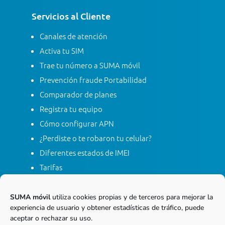
Servicios al Cliente
Canales de atención
Activa tu SIM
Trae tu número a SUMA móvil
Prevención fraude Portabilidad
Comparador de planes
Registra tu equipo
Cómo configurar APN
¿Perdiste o te robaron tu celular?
Diferentes estados de IMEI
Tarifas
Contacta con SUMA móvil
Apagón red móvil 2G
SUMA móvil
utiliza cookies propias y de terceros para mejorar la
experiencia de usuario y obtener estadísticas de tráfico, puede
aceptar o rechazar su uso.