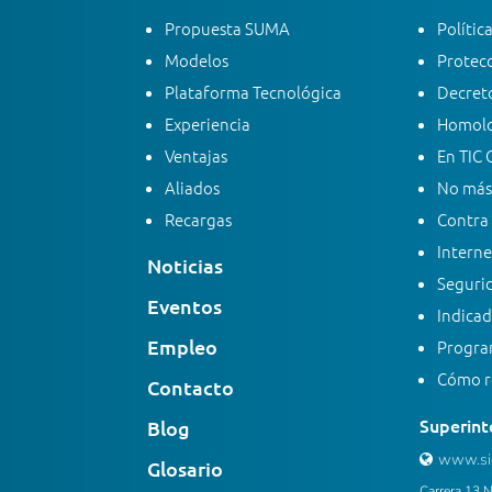
Propuesta SUMA
Polític
Modelos
Protecc
Plataforma Tecnológica
Decreto
Experiencia
Homolo
Ventajas
En TIC 
Aliados
No más
Recargas
Contra 
Interne
Noticias
Segurid
Eventos
Indicad
Empleo
Progra
Cómo re
Contacto
Superint
Blog
www.sic
Glosario
Carrera 13 N