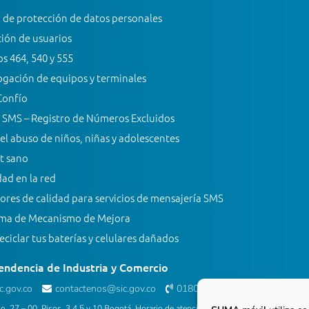
a de protección de datos personales
ión de usuarios
s 464, 540 y 555
gación de equipos y terminales
Confío
 SMS – Registro de Números Excluidos
el abuso de niños, niñas y adolescentes
t sano
ad en la red
ores de calidad para servicios de mensajería SMS
ma de Mecanismo de Mejora
ciclar tus baterías y celulares dañados
endencia de Industria y Comercio
.gov.co
contactenos@sic.gov.co
018000 910165
(Línea gratuita)
o. 27 – 00, Pisos. 3,4,5 y 10 Bogotá. Horario de atención al público: Lunes a viernes