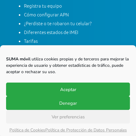
Registra tu equipo
Cómo configurar APN
¿Perdiste o te robaron tu celular?
Diferentes estados de IMEI
Tarifas
Contacta con SUMA móvil
Apagón red móvil 2G
SUMA móvil
utiliza cookies propias y de terceros para mejorar la
experiencia de usuario y obtener estadísticas de tráfico, puede
aceptar o rechazar su uso.
Línea gratis nacional
01 8000 415 268
Aceptar
Marca desde tu línea Fija
Denegar
© Copyright 2017-2026
SUMA móvil S.A.S.
Ver preferencias
Todos los derechos reservados.
Política de Cookies
Política de Protección de Datos Personales