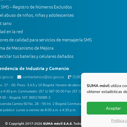
 SMS – Registro de Números Excluidos
el abuso de niños, niñas y adolescentes
t sano
ad en la red
ores de calidad para servicios de mensajería SMS
ma de Mecanismo de Mejora
ciclar tus baterías y celulares dañados
endencia de Industria y Comercio
.gov.co
contactenos@sic.gov.co
018000 910165
(Línea gratuita)
o. 27 – 00, Pisos. 3,4,5 y 10 Bogotá. Horario de atención al público: Lunes a viernes
SUMA móvil
utiliza co
obtener estadísticas de
 a 4:30 p.m. Conmutador: (57 1) 587 00 00 Fax: (57 1) 587 02 84 Contact center:
4 00 – Bogotá. NIT: 800176089-2
venida Carrera 50 No. 26 – 55 Int. 2 Bogotá Conmutador: (57 1) 5880234. Horario
Aceptar
al público: Lunes a viernes de 8:00 a.m. a 4:30 p.m.
Política
© Copyright 2017-2026
SUMA móvil S.A.S.
Todos los derechos reservados.