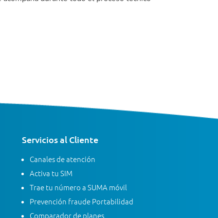
Servicios al Cliente
Canales de atención
Activa tu SIM
Trae tu número a SUMA móvil
Prevención fraude Portabilidad
Comparador de planes