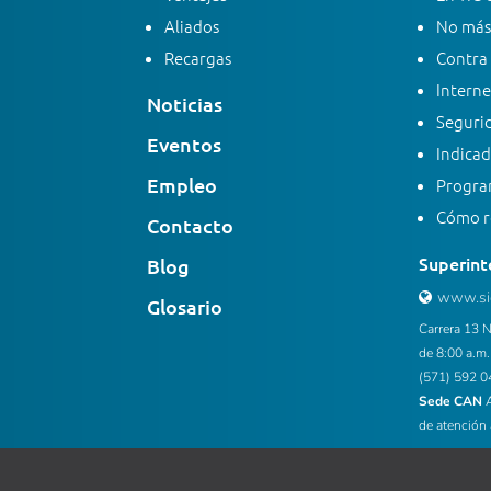
Aliados
No más
Recargas
Contra 
Interne
Noticias
Segurid
Eventos
Indicad
Empleo
Progra
Cómo re
Contacto
Superint
Blog
www.sic
Glosario
Carrera 13 N
de 8:00 a.m.
(571) 592 0
Sede CAN
A
de atención 