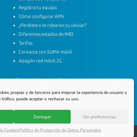
Registra tu equipo
Cómo configurar APN
¿Perdiste o te robaron tu celular?
Diferentes estados de IMEI
Tarifas
Contacta con SUMA móvil
Apagón red móvil 2G
Línea gratis nacional
01 8000 415 268
okies propias y de terceros para mejorar la experiencia de usuario y
 tráfico, puede aceptar o rechazar su uso.
Marca desde tu línea Fija
Denegar
Ver preferencias
 de Cookies
Política de Protección de Datos Personales