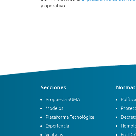
y operativo.
Secciones
Normati
Propuesta SUMA
Polític
Modelos
Protecc
Plataforma Tecnológica
Decreto
Experiencia
Homolo
Ventajas
En TIC 