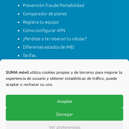
Prevención fraude Portabilidad
Comparador de planes
Registra tu equipo
Cómo configurar APN
¿Perdiste o te robaron tu celular?
Diferentes estados de IMEI
Tarifas
Contacta con SUMA móvil
Apagón red móvil 2G
SUMA móvil
utiliza cookies propias y de terceros para mejorar la
experiencia de usuario y obtener estadísticas de tráfico, puede
aceptar o rechazar su uso.
Línea gratis nacional
01 8000 415 268
Aceptar
Marca desde tu línea Fija
Denegar
© Copyright 2017-2026
SUMA móvil S.A.S.
Ver preferencias