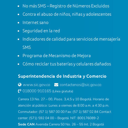
No más SMS – Registro de Números Excluidos
Contra el abuso de niños, niñas y adolescentes
Internet sano
Seguridad en la red
Indicadores de calidad para servicios de mensajería
SMS
Programa de Mecanismo de Mejora
Cómo reciclar tus baterías y celulares dañados
Superintendencia de Industria y Comercio
www.sic.gov.co
contactenos@sic.gov.co
018000 910165
(Línea gratuita)
Carrera 13 No. 27 – 00, Pisos. 3,4,5 y 10 Bogotá. Horario de
atención al público: Lunes a viernes de 8:00 a.m. a 4:30 p.m.
Conmutador: (57 1) 587 00 00 Fax: (57 1) 587 02 84 Contact
center: (571) 592 04 00 – Bogotá. NIT: 800176089-2
Sede CAN
Avenida Carrera 50 No. 26 – 55 Int. 2 Bogotá