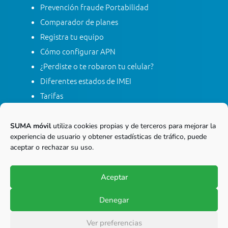
Prevención fraude Portabilidad
Comparador de planes
Registra tu equipo
Cómo configurar APN
¿Perdiste o te robaron tu celular?
Diferentes estados de IMEI
Tarifas
Contacta con SUMA móvil
Apagón red móvil 2G
SUMA móvil
utiliza cookies propias y de terceros para mejorar la
experiencia de usuario y obtener estadísticas de tráfico, puede
aceptar o rechazar su uso.
Línea gratis nacional
01 8000 415 268
Aceptar
Marca desde tu línea Fija
Denegar
© Copyright 2017-2026
SUMA móvil S.A.S.
Ver preferencias
Todos los derechos reservados.