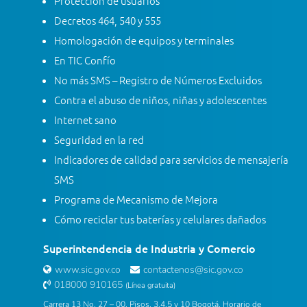
Protección de usuarios
Decretos 464, 540 y 555
Homologación de equipos y terminales
En TIC Confío
No más SMS – Registro de Números Excluidos
Contra el abuso de niños, niñas y adolescentes
Internet sano
Seguridad en la red
Indicadores de calidad para servicios de mensajería
SMS
Programa de Mecanismo de Mejora
Cómo reciclar tus baterías y celulares dañados
Superintendencia de Industria y Comercio
www.sic.gov.co
contactenos@sic.gov.co
018000 910165
(Línea gratuita)
Carrera 13 No. 27 – 00, Pisos. 3,4,5 y 10 Bogotá. Horario de