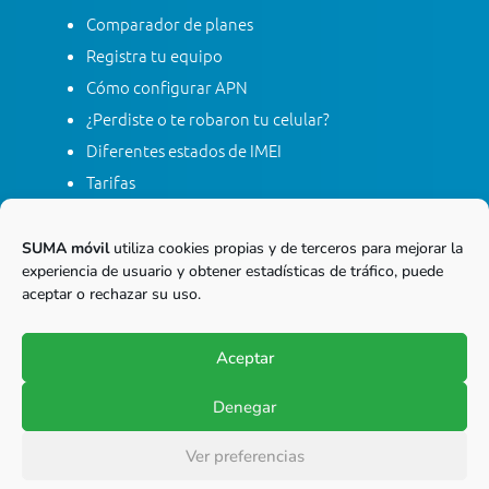
Comparador de planes
Registra tu equipo
Cómo configurar APN
¿Perdiste o te robaron tu celular?
Diferentes estados de IMEI
Tarifas
Contacta con SUMA móvil
Apagón red móvil 2G
SUMA móvil
utiliza cookies propias y de terceros para mejorar la
experiencia de usuario y obtener estadísticas de tráfico, puede
aceptar o rechazar su uso.
Línea gratis nacional
01 8000 415 268
Aceptar
Marca desde tu línea Fija
Denegar
© Copyright 2017-2026
SUMA móvil S.A.S.
Ver preferencias
Todos los derechos reservados.