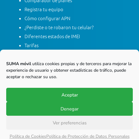
Comparador de planes
Registra tu equipo
Cómo configurar APN
¿Perdiste o te robaron tu celular?
Diferentes estados de IMEI
Tarifas
Contacta con SUMA móvil
Apagón red móvil 2G
SUMA móvil
utiliza cookies propias y de terceros para mejorar la
experiencia de usuario y obtener estadísticas de tráfico, puede
aceptar o rechazar su uso.
Línea gratis nacional
01 8000 415 268
Aceptar
Marca desde tu línea Fija
Denegar
© Copyright 2017-2026
SUMA móvil S.A.S.
Ver preferencias
Todos los derechos reservados.
Política de Cookies
Política de Protección de Datos Personales