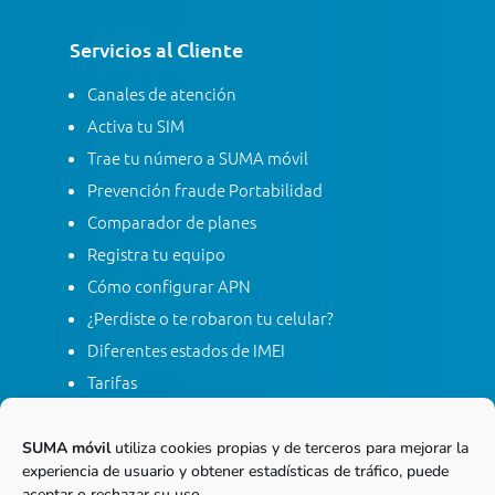
Servicios al Cliente
Canales de atención
Activa tu SIM
Trae tu número a SUMA móvil
Prevención fraude Portabilidad
Comparador de planes
Registra tu equipo
Cómo configurar APN
¿Perdiste o te robaron tu celular?
Diferentes estados de IMEI
Tarifas
Contacta con SUMA móvil
Apagón red móvil 2G
SUMA móvil
utiliza cookies propias y de terceros para mejorar la
experiencia de usuario y obtener estadísticas de tráfico, puede
aceptar o rechazar su uso.