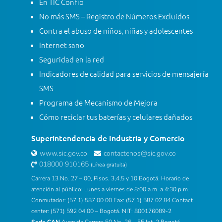
En TIC Confío
No más SMS – Registro de Números Excluidos
Contra el abuso de niños, niñas y adolescentes
Internet sano
Seguridad en la red
Indicadores de calidad para servicios de mensajería
SMS
Programa de Mecanismo de Mejora
Cómo reciclar tus baterías y celulares dañados
Superintendencia de Industria y Comercio
www.sic.gov.co
contactenos@sic.gov.co
018000 910165
(Línea gratuita)
Carrera 13 No. 27 – 00, Pisos. 3,4,5 y 10 Bogotá. Horario de
atención al público: Lunes a viernes de 8:00 a.m. a 4:30 p.m.
Conmutador: (57 1) 587 00 00 Fax: (57 1) 587 02 84 Contact
center: (571) 592 04 00 – Bogotá. NIT: 800176089-2