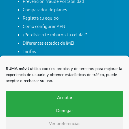
Prevención fraude Portabilidad
Comparador de planes
Registra tu equipo
Cómo configurar APN
¿Perdiste o te robaron tu celular?
Diferentes estados de IMEI
Tarifas
Contacta con SUMA móvil
Apagón red móvil 2G
SUMA móvil
utiliza cookies propias y de terceros para mejorar la
experiencia de usuario y obtener estadísticas de tráfico, puede
aceptar o rechazar su uso.
Línea gratis nacional
01 8000 415 268
Aceptar
Marca desde tu línea Fija
Denegar
© Copyright 2017-2026
SUMA móvil S.A.S.
Ver preferencias
Todos los derechos reservados.