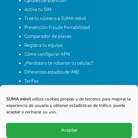
Canales de atención
Activa tu SIM
Trae tu número a SUMA móvil
Prevención fraude Portabilidad
Comparador de planes
Registra tu equipo
Cómo configurar APN
¿Perdiste o te robaron tu celular?
Diferentes estados de IMEI
Tarifas
Contacta con SUMA móvil
Apagón red móvil 2G
SUMA móvil
utiliza cookies propias y de terceros para mejorar la
experiencia de usuario y obtener estadísticas de tráfico, puede
aceptar o rechazar su uso.
Línea gratis nacional
01 8000 415 268
Aceptar