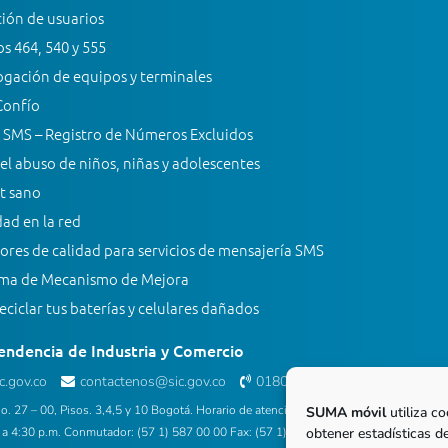
ión de usuarios
s 464, 540 y 555
gación de equipos y terminales
Confío
 SMS – Registro de Números Excluidos
el abuso de niños, niñas y adolescentes
t sano
ad en la red
ores de calidad para servicios de mensajería SMS
ma de Mecanismo de Mejora
ciclar tus baterías y celulares dañados
endencia de Industria y Comercio
.gov.co
contactenos@sic.gov.co
018000 910165
(Línea gratuita)
o. 27 – 00, Pisos. 3,4,5 y 10 Bogotá. Horario de atención al público: Lunes a viernes
SUMA móvil
utiliza co
obtener estadísticas de
 a 4:30 p.m. Conmutador: (57 1) 587 00 00 Fax: (57 1) 587 02 84 Contact center: