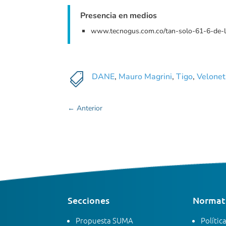
Presencia en medios
www.tecnogus.com.co/tan-solo-61-6-de-l

DANE
,
Mauro Magrini
,
Tigo
,
Velonet
←
Anterior
Secciones
Normati
Propuesta SUMA
Polític