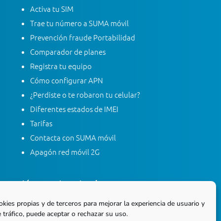
Activa tu SIM
Trae tu número a SUMA móvil
Prevención fraude Portabilidad
Comparador de planes
Registra tu equipo
Cómo configurar APN
¿Perdiste o te robaron tu celular?
Diferentes estados de IMEI
Tarifas
Contacta con SUMA móvil
Apagón red móvil 2G
Línea gratis nacional
01 8000 415 268
okies propias y de terceros para mejorar la experiencia de usuario y
 tráfico, puede aceptar o rechazar su uso.
Marca desde tu línea Fija