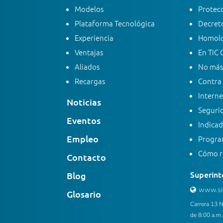
Modelos
Protecc
Plataforma Tecnológica
Decreto
Experiencia
Homolo
Ventajas
En TIC 
Aliados
No más
Recargas
Contra 
Interne
Noticias
Segurid
Eventos
Indicad
Empleo
Progra
Cómo re
Contacto
Superint
Blog
www.sic
Glosario
Carrera 13 N
de 8:00 a.m.