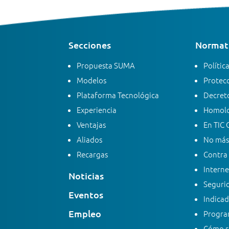
Secciones
Normati
Propuesta SUMA
Polític
Modelos
Protecc
Plataforma Tecnológica
Decreto
Experiencia
Homolo
Ventajas
En TIC 
Aliados
No más
Recargas
Contra 
Interne
Noticias
Segurid
Eventos
Indicad
Empleo
Progra
Cómo re