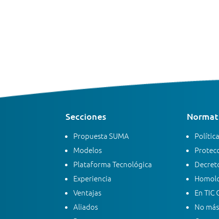
Secciones
Normati
Propuesta SUMA
Polític
Modelos
Protecc
Plataforma Tecnológica
Decreto
Experiencia
Homolo
Ventajas
En TIC 
Aliados
No más