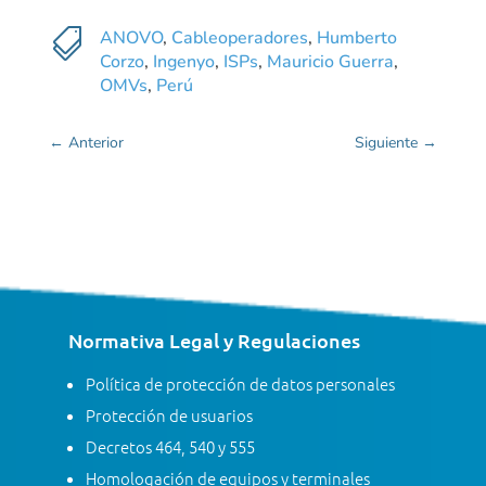

ANOVO
,
Cableoperadores
,
Humberto
Corzo
,
Ingenyo
,
ISPs
,
Mauricio Guerra
,
OMVs
,
Perú
←
Anterior
Siguiente
→
Normativa Legal y Regulaciones
Política de protección de datos personales
Protección de usuarios
Decretos 464, 540 y 555
Homologación de equipos y terminales