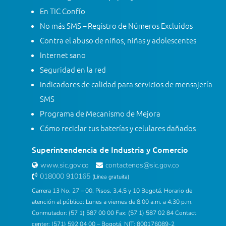
En TIC Confío
No más SMS – Registro de Números Excluidos
Contra el abuso de niños, niñas y adolescentes
Internet sano
Seguridad en la red
Indicadores de calidad para servicios de mensajería
SMS
Programa de Mecanismo de Mejora
Cómo reciclar tus baterías y celulares dañados
Superintendencia de Industria y Comercio
www.sic.gov.co
contactenos@sic.gov.co
018000 910165
(Línea gratuita)
Carrera 13 No. 27 – 00, Pisos. 3,4,5 y 10 Bogotá. Horario de
atención al público: Lunes a viernes de 8:00 a.m. a 4:30 p.m.
Conmutador: (57 1) 587 00 00 Fax: (57 1) 587 02 84 Contact
center: (571) 592 04 00 – Bogotá. NIT: 800176089-2