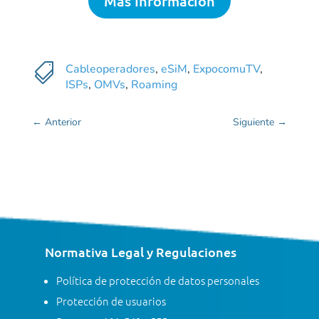
Más Información

Cableoperadores
,
eSiM
,
ExpocomuTV
,
ISPs
,
OMVs
,
Roaming
←
Anterior
Siguiente
→
Normativa Legal y Regulaciones
Política de protección de datos personales
Protección de usuarios