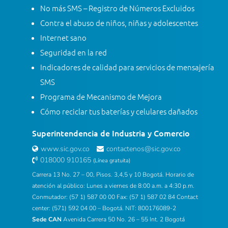
No más SMS – Registro de Números Excluidos
Contra el abuso de niños, niñas y adolescentes
Internet sano
Seguridad en la red
Indicadores de calidad para servicios de mensajería
SMS
Programa de Mecanismo de Mejora
Cómo reciclar tus baterías y celulares dañados
Superintendencia de Industria y Comercio
www.sic.gov.co
contactenos@sic.gov.co
018000 910165
(Línea gratuita)
Carrera 13 No. 27 – 00, Pisos. 3,4,5 y 10 Bogotá. Horario de
atención al público: Lunes a viernes de 8:00 a.m. a 4:30 p.m.
Conmutador: (57 1) 587 00 00 Fax: (57 1) 587 02 84 Contact
center: (571) 592 04 00 – Bogotá. NIT: 800176089-2
Sede CAN
Avenida Carrera 50 No. 26 – 55 Int. 2 Bogotá