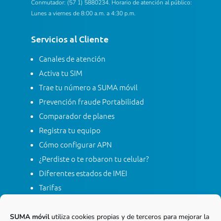
Conmutador: (57 1) 5880234. Horario de atención al público:
Lunes a viernes de 8:00 a.m. a 4:30 p.m.
Servicios al Cliente
Canales de atención
Activa tu SIM
Trae tu número a SUMA móvil
Prevención fraude Portabilidad
Comparador de planes
Registra tu equipo
Cómo configurar APN
¿Perdiste o te robaron tu celular?
Diferentes estados de IMEI
Tarifas
Contacta con SUMA móvil
Apagón red móvil 2G
SUMA móvil
utiliza cookies propias y de terceros para mejorar la