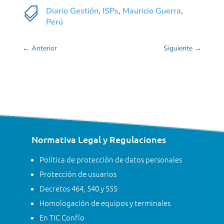

Diario Gestión
,
ISPs
,
Mauricio Guerra
,
Perú
←
Anterior
Siguiente
→
Normativa Legal y Regulaciones
Política de protección de datos personales
Protección de usuarios
Decretos 464, 540 y 555
Homologación de equipos y terminales
En TIC Confío