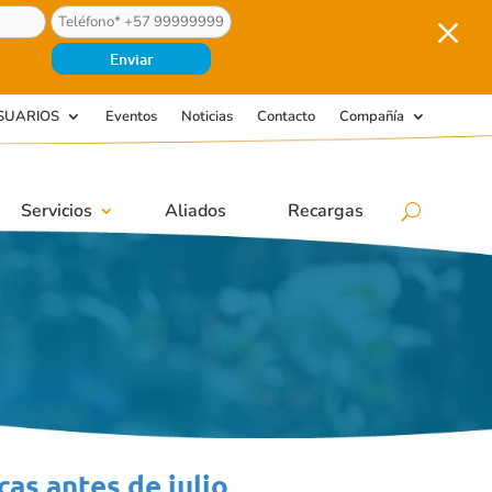
M
SUARIOS
Eventos
Noticias
Contacto
Compañía
Servicios
Aliados
Recargas
as antes de julio