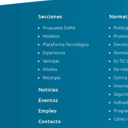
Secciones
Normati
Propuesta SUMA
Polític
Modelos
Protecc
Plataforma Tecnológica
Decreto
Experiencia
Homolo
Ventajas
En TIC 
Aliados
No más
Recargas
Contra 
Interne
Noticias
Segurid
Eventos
Indicad
Empleo
Progra
Cómo re
Contacto