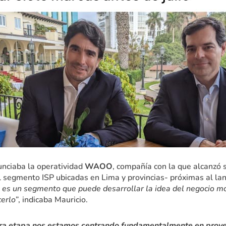
unciaba la operatividad
WAOO
, compañía con la que alcanzó 
 segmento ISP ubicadas en Lima y provincias- próximas al l
s un segmento que puede desarrollar la idea del negocio móv
erlo”
, indicaba Mauricio.
ra etapa nos estamos centrando fundamentalmente en prov