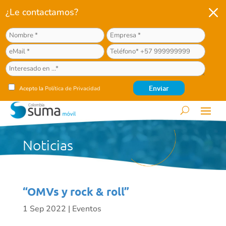
M
¿Le contactamos?
Acepto la
Política de Privacidad
Noticias
“OMVs y rock & roll”
1 Sep 2022
|
Eventos