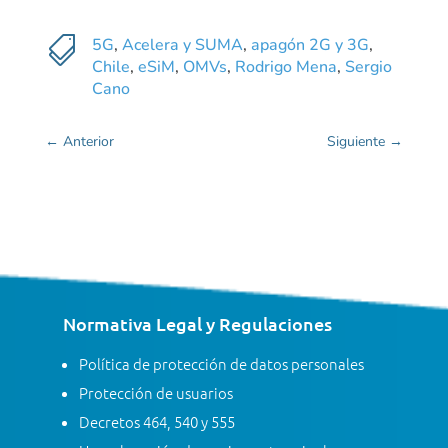

5G
,
Acelera y SUMA
,
apagón 2G y 3G
,
Chile
,
eSiM
,
OMVs
,
Rodrigo Mena
,
Sergio
Cano
←
Anterior
Siguiente
→
Normativa Legal y Regulaciones
Política de protección de datos personales
Protección de usuarios
Decretos 464, 540 y 555