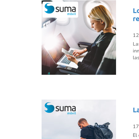
L
r
12
La
in
la
L
17
El