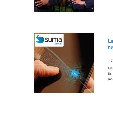
L
t
17
La
fi
ad