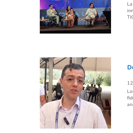
La
in
TI
D
12
Lo
fi
an