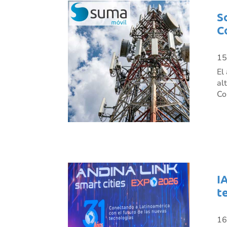
S
C
15
El
al
Co
I
t
16