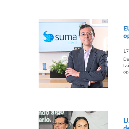
E
o
17
De
Iv
op
L
d