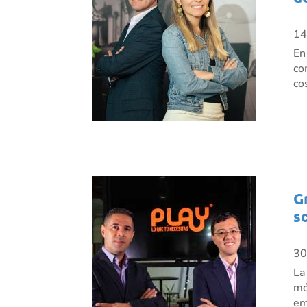
14
En
co
co
G
s
30
La
mó
em