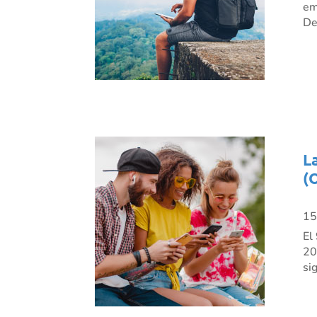
em
De
L
(
15
El
20
si