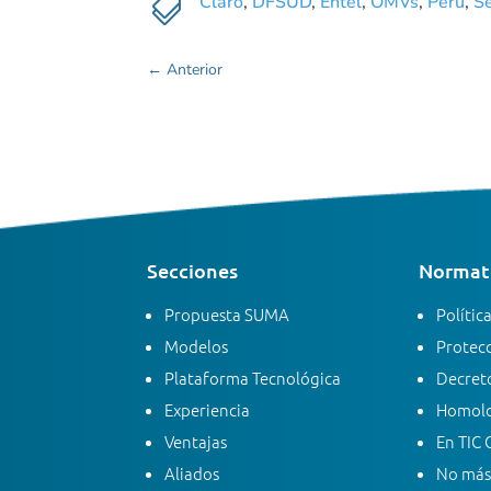

Claro
,
DFSUD
,
Entel
,
OMVs
,
Perú
,
Se
←
Anterior
Secciones
Normati
Propuesta SUMA
Polític
Modelos
Protecc
Plataforma Tecnológica
Decreto
Experiencia
Homolo
Ventajas
En TIC 
Aliados
No más