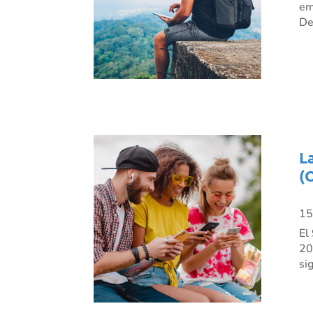
em
De
L
(
15
El
20
si