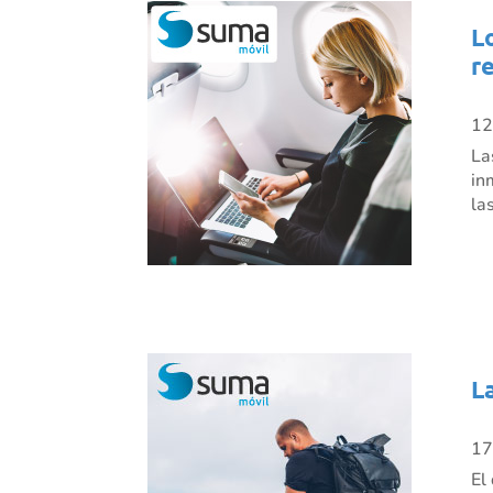
L
r
12
La
in
la
L
17
El