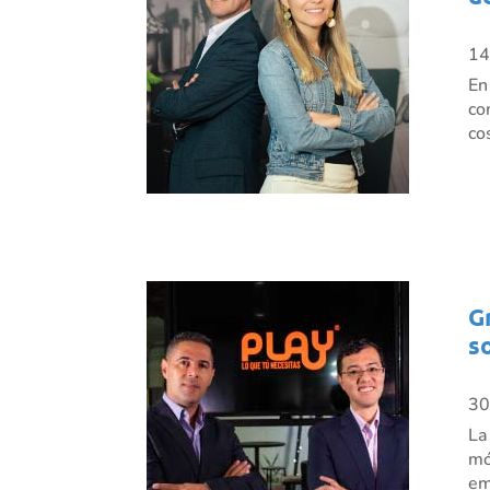
14
En
co
co
G
s
30
La
mó
em