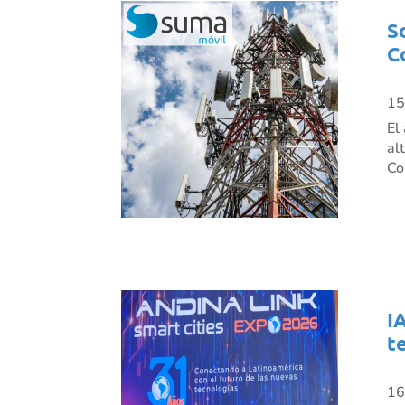
S
C
15
El
al
Co
I
t
16