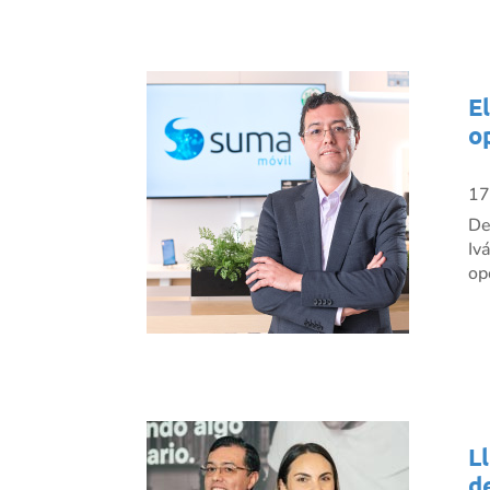
E
o
17
De
Iv
op
L
d