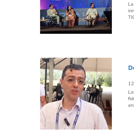
La
in
TI
D
12
Lo
fi
an