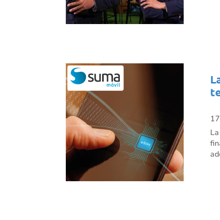
L
t
17
La
fi
ad