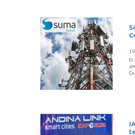
S
C
15
El
al
Co
I
t