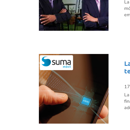
La
mó
em
L
t
17
La
fi
ad