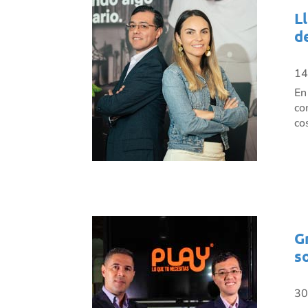
L
d
14
En
co
co
G
s
30