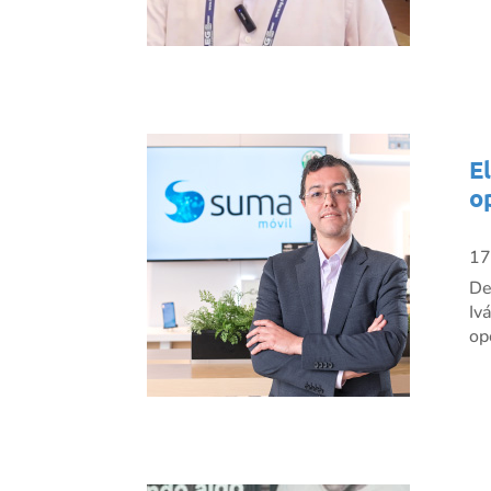
E
o
17
De
Iv
op