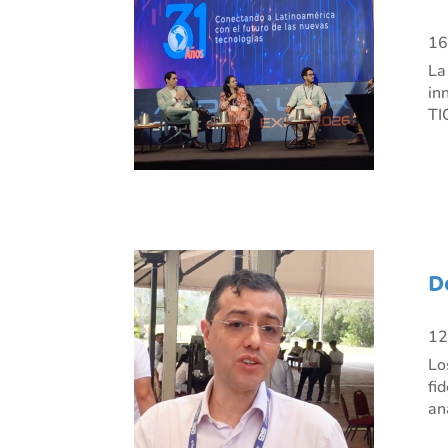
16
La
in
TI
D
12
Lo
fi
an