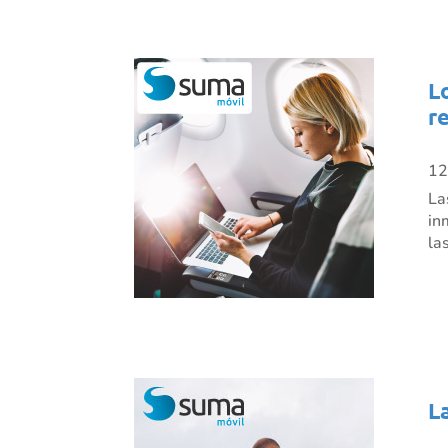
L
r
12
La
in
la
L