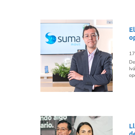
E
o
17
De
Iv
op
L
d