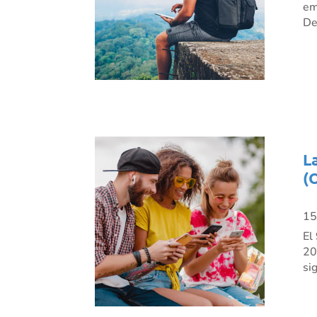
em
De
L
(
15
El
20
si