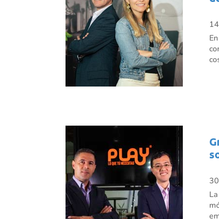
14
En
co
co
G
s
30
La
mó
em