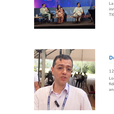
La
in
TI
D
12
Lo
fi
an