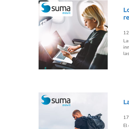
L
r
12
La
in
la
L
17
El