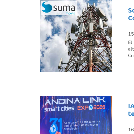
S
C
15
El
al
Co
I
t
16