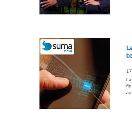
L
t
17
La
fi
ad