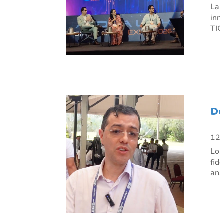
La
in
TI
D
12
Lo
fi
an