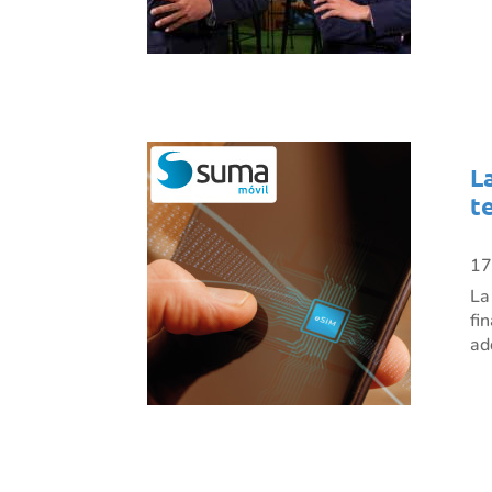
L
t
17
La
fi
ad