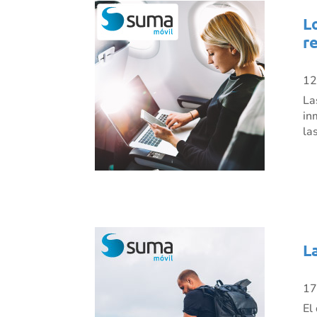
L
r
12
La
in
la
L
17
El