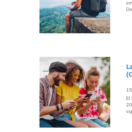
em
De
L
(
15
El
20
si