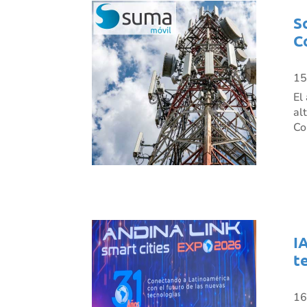
S
C
15
El
al
Co
I
t
16