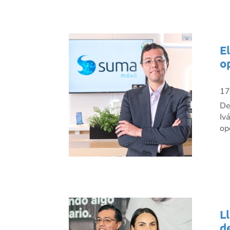
E
o
17
De
Iv
op
L
d