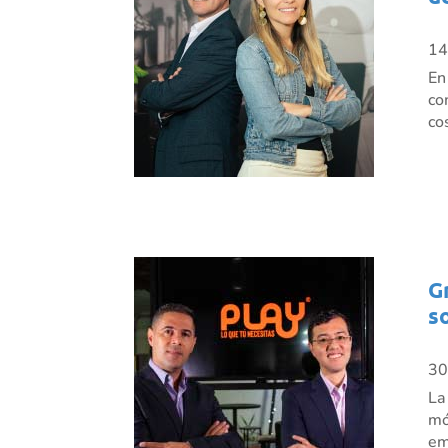
14
En
co
co
G
s
30
La
mó
em