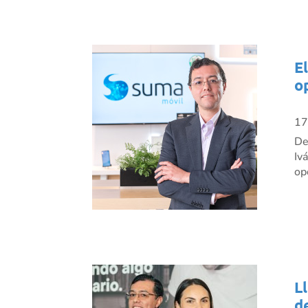
E
o
17
De
Iv
op
L
d