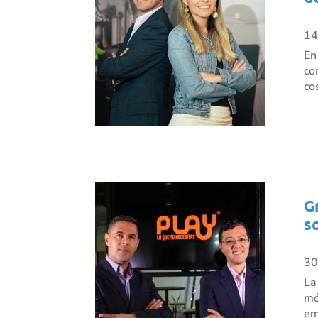
14
En
co
co
G
s
30
La
mó
em