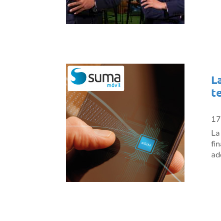
L
t
17
La
fi
ad