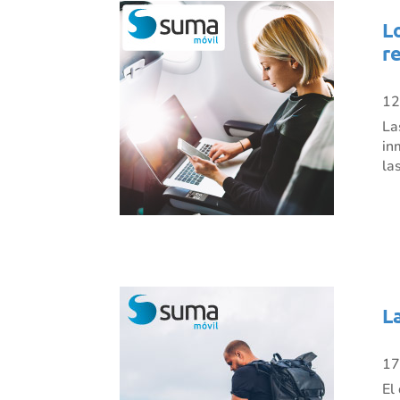
L
r
12
La
in
la
L
17
El