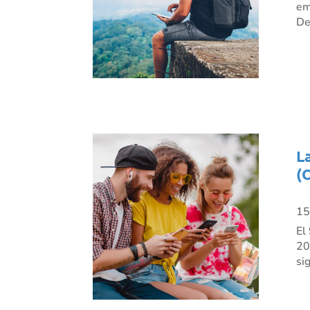
em
De
L
(
15
El
20
si