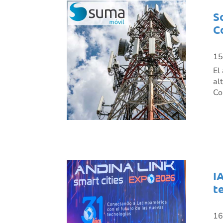
S
C
15
El
al
Co
I
t
16