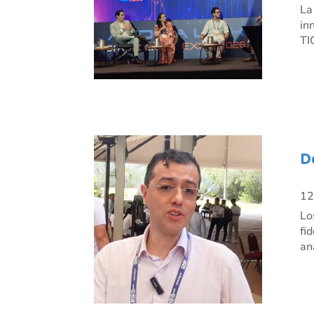
La
in
TI
D
12
Lo
fi
an