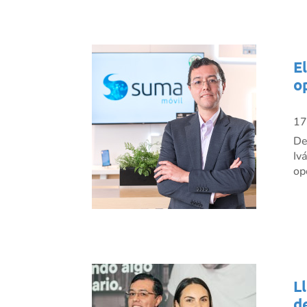
E
o
17
De
Iv
op
L
d