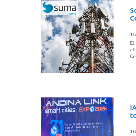
S
C
15
El
al
Co
I
t
16