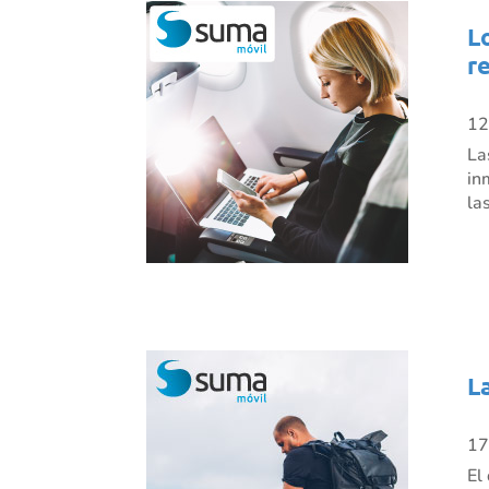
L
r
12
La
in
la
L
17
El