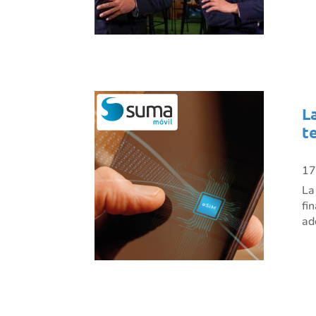
L
t
17
La
fi
ad