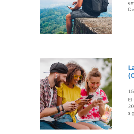
em
De
L
(
15
El
20
si