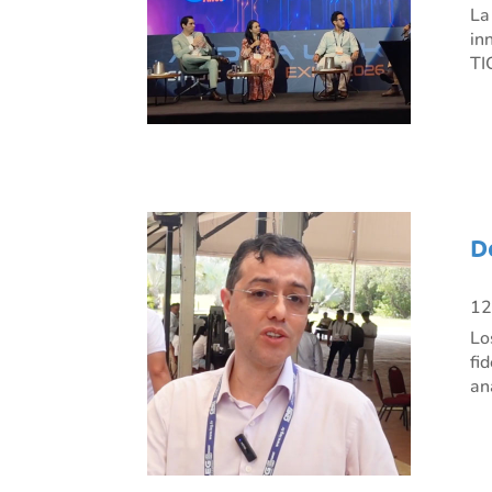
La
in
TI
D
12
Lo
fi
an