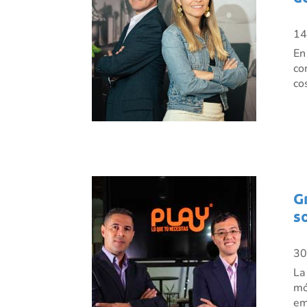
14
En
co
co
G
s
30
La
mó
em